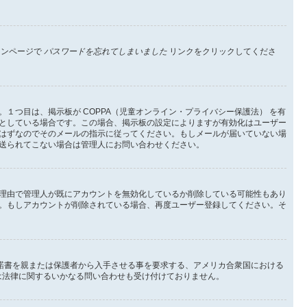
インページで
パスワードを忘れてしまいました
リンクをクリックしてくださ
つ目は、掲示板が COPPA（児童オンライン・プライバシー保護法） を有
としている場合です。この場合、掲示板の設定によりますが有効化はユーザー
はずなのでそのメールの指示に従ってください。もしメールが届いていない場
送られてこない場合は管理人にお問い合わせください。
理由で管理人が既にアカウントを無効化しているか削除している可能性もあり
。もしアカウントが削除されている場合、再度ユーザー登録してください。そ
承諾書を親または保護者から入手させる事を要求する、アメリカ合衆国における
 は法律に関するいかなる問い合わせも受け付けておりません。