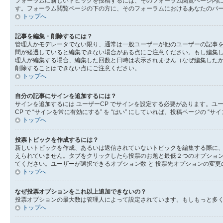
フォーラムに新しいトピックを投稿するには、そのフォーラム閲覧ページ内
す。フォーラム閲覧ページの下の方に、そのフォーラムにおけるあなたのパー
トップへ
記事を編集・削除するには？
管理人かモデレータでない限り、通常は一般ユーザーが他のユーザーの記事
間が経過していると編集できない場合がある点にご注意ください。もし編集
理人が編集する場合、編集した回数と日時は表示されません（なぜ編集した
削除することはできない点にご注意ください。
トップへ
自分の記事にサインを追加するには？
サインを追加するには ユーザーCP でサインを設定する必要があります。ユ
CP で “サインを常に有効にする” を “はい” にしていれば、投稿ページ
トップへ
投票トピックを作成するには？
新しいトピックを作成、あるいは返信されていないトピックを編集する際に、
えられていません。タブをクリックしたら投票のお題と最低２つのオプション
てください。ユーザーが選択できるオプション数 と 投票先オプションの変更
トップへ
なぜ投票オプションをこれ以上追加できないの？
投票オプションの最大数は管理人によって設定されています。もしもっと多
トップへ