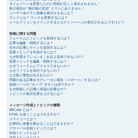
タイムゾーンを変更したのに時刻が正しく表示されません！
私の母語が “掲示板の言語” リストにありません！
ユーザー名の下に画像を表示させるには？
ランクとは？ ランクを変更するには？
メールアイコンをクリックするとログインページが表示されるんですけど？
投稿に関する問題
フォーラムにトピックを投稿するには？
記事を編集・削除するには？
自分の記事にサインを追加するには？
投票トピックを作成するには？
なぜ投票オプションをこれ以上追加できないの？
投票トピックを編集・削除するには？
なぜフォーラムにアクセスできないの？
なぜファイルを添付できないの？
なぜ私に警告が出されたの？
問題のある記事をモデレータに報告（リポート）するには？
投稿ページの “セーブ” ボタンは何ですか？
なぜ投稿した記事に承認が必要なの？
トピックの表示位置を上げるには？
メッセージ作成とトピックの種類
BBCode とは？
HTML を使うことはできますか？
スマイリーとは？
記事内に画像を載せることはできますか？
グローバル告知トピックとは？
告知トピックとは？
注目トピックとは？