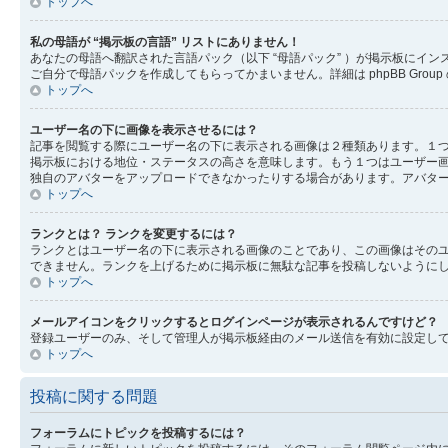
トップへ
私の母語が “掲示板の言語” リストにありません！
あなたの母語へ翻訳された言語パック（以下 “母語パック” ）が掲示板に
ご自分で母語パックを作成してもらってかまいません。詳細は phpBB Gr
トップへ
ユーザー名の下に画像を表示させるには？
記事を閲覧する際にユーザー名の下に表示される画像は２種類あります。１
掲示板における地位・ステータスの高さを意味します。もう１つはユーザー
独自のアバターをアップロードできなかったりする場合があります。アバタ
トップへ
ランクとは？ ランクを変更するには？
ランクとはユーザー名の下に表示される画像のことであり、この画像はその
できません。ランクを上げるために掲示板に無駄な記事を投稿しないように
トップへ
メールアイコンをクリックするとログインページが表示されるんですけど？
登録ユーザーのみ、そして管理人が掲示板経由のメール送信を有効に設定し
トップへ
投稿に関する問題
フォーラムにトピックを投稿するには？