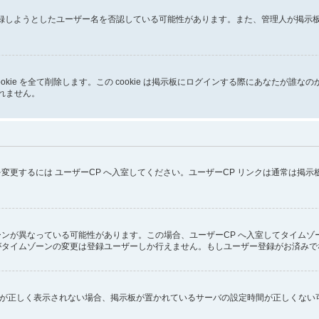
が登録しようとしたユーザー名を否認している可能性があります。また、管理人が掲
イトの cookie を全て削除します。この cookie は掲示板にログインする際にあ
しれません。
変更するには ユーザーCP へ入室してください。ユーザーCP リンクは通常は掲
ンが異なっている可能性があります。この場合、ユーザーCP へ入室してタイムゾ
がタイムゾーンの変更は登録ユーザーしか行えません。もしユーザー登録がお済みで
ず時刻が正しく表示されない場合、掲示板が置かれているサーバの設定時間が正しくな