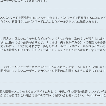
びユーザーの１人として数えられます。
しいパスワードを再発行することならできます。パスワードを再発行するにはログ
ください。再発行されたパスワードは入力したメールアドレスに送信されます。
。両方とも正しいにもかかわらずログインできない場合、次の２つが考えられます。１
求された指示に従う必要があります。２つ目は、掲示板がアカウントの有効化を必要
録完了時にメールで知らされます。あなたのメールアドレスにメールが送られている
ている可能性があります。正しいメールアドレスを入力したにもかかわらずメールが
い。そのメールにユーザー名とパスワードが記されています。もしかしたら何らかの
い間投稿していないユーザーのアカウントを定期的に削除するように設定しています
供に個人情報を入力させるウェブサイトに対して、子供の個人情報の保管についての
どうか自信がない場合は法律の専門家にお問い合わせください。phpBB Group