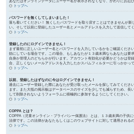
あなたはオンラインデータにユーザー名が表示されなくなり、かわりにお忍
トップへ
パスワードを無くしてしまいました！
落ち着いてください！ 無くしたパスワードを取り戻すことはできませんが新
い。そして以前に登録したユーザー名とメールアドレスを入力して送信して
トップへ
登録したのにログインできません！
まず最初に正しいユーザー名とパスワードを入力しているかをご確認ください
効にしている場合です。この場合、もしあなたが１３歳未満ならあなたは要
自身か管理人のどちらかが行います。アカウント有効化が必要かどうかは登
合、正しくないメールアドレスを入力したかスパムフィルターに引っかかっ
トップへ
以前、登録したはずなのに今はログインできません！
過去にユーザー登録した際にあなたが受け取ったメールを探してみてくださ
ます。また大抵の掲示板はデータベースのサイズを少しでも減らすため、長
して削除されないようフォーラムに積極的に参加するようにしてください。
トップへ
COPPA とは？
COPPA（児童オンライン・プライバシー保護法） とは、１３歳未満の子
法律です。この法律があなたもしくはこのウェブサイトに対して適用されるのか
トップへ