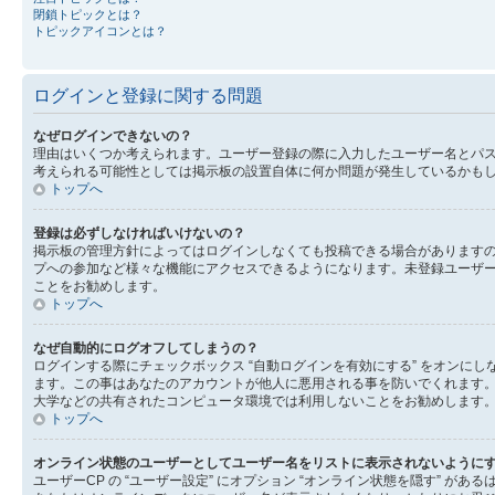
閉鎖トピックとは？
トピックアイコンとは？
ログインと登録に関する問題
なぜログインできないの？
理由はいくつか考えられます。ユーザー登録の際に入力したユーザー名とパ
考えられる可能性としては掲示板の設置自体に何か問題が発生しているかも
トップへ
登録は必ずしなければいけないの？
掲示板の管理方針によってはログインしなくても投稿できる場合があります
プへの参加など様々な機能にアクセスできるようになります。未登録ユーザ
ことをお勧めします。
トップへ
なぜ自動的にログオフしてしまうの？
ログインする際にチェックボックス “自動ログインを有効にする” をオン
ます。この事はあなたのアカウントが他人に悪用される事を防いでくれます
大学などの共有されたコンピュータ環境では利用しないことをお勧めします
トップへ
オンライン状態のユーザーとしてユーザー名をリストに表示されないように
ユーザーCP の “ユーザー設定” にオプション “オンライン状態を隠す” 