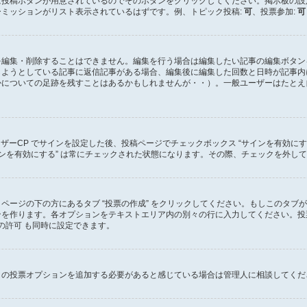
に投稿ボタンが用意されているのでそのボタンをクリックしてください。掲示板の設
ミッションがリスト表示されているはずです。例、トピック投稿:
可
、投票参加:
可
を編集・削除することはできません。編集を行う場合は編集したい記事の編集ボタン
しようとしている記事に返信記事がある場合、編集後に編集した回数と日時が記事内
かについての足跡を残すことはあるかもしれませんが・・）。一般ユーザーはたとえ
ーザーCP でサインを設定した後、投稿ページでチェックボックス “サインを有効に
の “サインを有効にする” は常にチェックされた状態になります。その際、チェックを
ページの下の方にあるタブ “投票の作成” をクリックしてください。もしこのタブ
を作ります。各オプションをテキストエリア内の別々の行に入力してください。投票
の許可 も同時に設定できます。
くの投票オプションを追加する必要があると感じている場合は管理人に相談してくだ