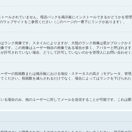
インストールされていません。母語パックを掲示板にインストールできるかどうかを管
oup のウェブサイトをご参照ください（このページの一番下にリンクがあります）。
つはランク画像です。スタイルによりますが、大抵のランク画像は星かブロックかド
画像です。この画像はユーザー独自の画像である場合が多く、アバターと呼ばれます
ーが許可されていない場合、どうして許可していないのかを管理人にお問い合わせく
ユーザーの投稿数または掲示板における地位・ステータスの高さ（モデレータ、管理
してください。投稿数を減らされるだけでなく、場合によってはランクを下げられた
ている場合のみ、他のユーザーに対してメールを送信することが可能です。これは匿