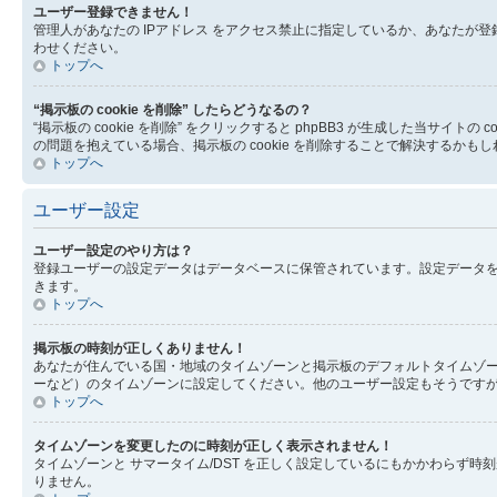
ユーザー登録できません！
管理人があなたの IPアドレス をアクセス禁止に指定しているか、あなた
わせください。
トップへ
“掲示板の cookie を削除” したらどうなるの？
“掲示板の cookie を削除” をクリックすると phpBB3 が生成した当サ
の問題を抱えている場合、掲示板の cookie を削除することで解決するかも
トップへ
ユーザー設定
ユーザー設定のやり方は？
登録ユーザーの設定データはデータベースに保管されています。設定データを
きます。
トップへ
掲示板の時刻が正しくありません！
あなたが住んでいる国・地域のタイムゾーンと掲示板のデフォルトタイムゾー
ーなど）のタイムゾーンに設定してください。他のユーザー設定もそうです
トップへ
タイムゾーンを変更したのに時刻が正しく表示されません！
タイムゾーンと サマータイム/DST を正しく設定しているにもかかわら
りません。