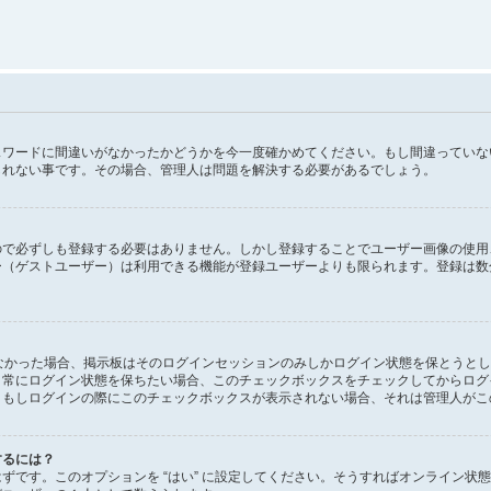
スワードに間違いがなかったかどうかを今一度確かめてください。もし間違っていな
しれない事です。その場合、管理人は問題を解決する必要があるでしょう。
ので必ずしも登録する必要はありません。しかし登録することでユーザー画像の使用
ー（ゲストユーザー）は利用できる機能が登録ユーザーよりも限られます。登録は数
にしなかった場合、掲示板はそのログインセッションのみしかログイン状態を保とうと
。常にログイン状態を保ちたい場合、このチェックボックスをチェックしてからログ
。もしログインの際にこのチェックボックスが表示されない場合、それは管理人がこ
するには？
があるはずです。このオプションを “はい” に設定してください。そうすればオンラ