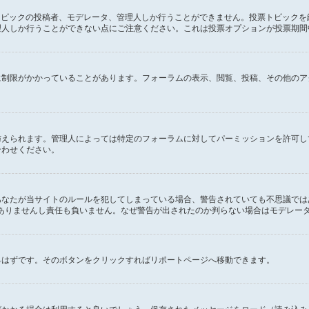
のトピックの投稿者、モデレータ、管理人しか行うことができません。投票トピック
理人しか行うことができない点にご注意ください。これは投票オプションが投票期間
に制限がかかっていることがあります。フォーラムの表示、閲覧、投稿、その他のア
与えられます。管理人によっては特定のフォーラムに対してパーミッションを許可し
合わせください。
あなたが当サイトのルールを犯してしまっている場合、警告されていても不思議では
の関係もありませんし責任も負いません。なぜ警告が出されたのか判らない場合はモデレ
るはずです。そのボタンをクリックすればリポートページへ移動できます。