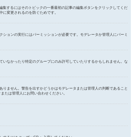
を編集するにはそのトピックの一番最初の記事の編集ボタンをクリックしてくだ
中に変更されるのを防ぐためです。
クションの実行にはパーミッションが必要です。モデレータか管理人にパーミ
ていなかったり特定のグループにのみ許可していたりするかもしれません。な
ありません。警告を出すかどうかはモデレータまたは管理人の判断であること
ータまたは管理人にお問い合わせください。