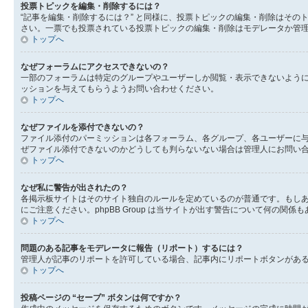
投票トピックを編集・削除するには？
“記事を編集・削除するには？” と同様に、投票トピックの編集・削除はそ
さい。一票でも投票されている投票トピックの編集・削除はモデレータか管
トップへ
なぜフォーラムにアクセスできないの？
一部のフォーラムは特定のグループやユーザーしか閲覧・表示できないよう
ッションを与えてもらうようお問い合わせください。
トップへ
なぜファイルを添付できないの？
ファイル添付のパーミッションは各フォーラム、各グループ、各ユーザーに
ぜファイル添付できないのかどうしても判らないない場合は管理人にお問い
トップへ
なぜ私に警告が出されたの？
各掲示板サイトはそのサイト独自のルールを定めているのが普通です。もし
にご注意ください。phpBB Group は当サイトが出す警告について何
トップへ
問題のある記事をモデレータに報告（リポート）するには？
管理人が記事のリポートを許可している場合、記事内にリポートボタンがあ
トップへ
投稿ページの “セーブ” ボタンは何ですか？