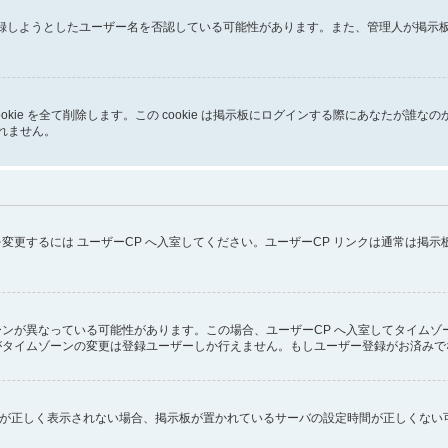
が登録しようとしたユーザー名を否認している可能性があります。また、管理人が掲
イトの cookie を全て削除します。この cookie は掲示板にログインする際にあ
しれません。
変更するには ユーザーCP へ入室してください。ユーザーCP リンクは通常は掲
ンが異なっている可能性があります。この場合、ユーザーCP へ入室してタイムゾ
がタイムゾーンの変更は登録ユーザーしか行えません。もしユーザー登録がお済みで
ず時刻が正しく表示されない場合、掲示板が置かれているサーバの設定時間が正しくな