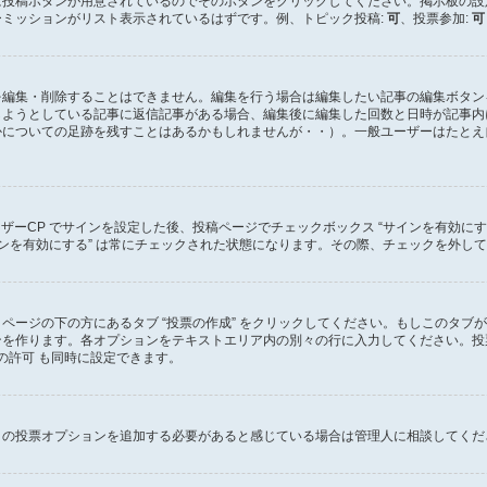
に投稿ボタンが用意されているのでそのボタンをクリックしてください。掲示板の設
ミッションがリスト表示されているはずです。例、トピック投稿:
可
、投票参加:
可
を編集・削除することはできません。編集を行う場合は編集したい記事の編集ボタン
しようとしている記事に返信記事がある場合、編集後に編集した回数と日時が記事内
かについての足跡を残すことはあるかもしれませんが・・）。一般ユーザーはたとえ
ーザーCP でサインを設定した後、投稿ページでチェックボックス “サインを有効に
の “サインを有効にする” は常にチェックされた状態になります。その際、チェックを
ページの下の方にあるタブ “投票の作成” をクリックしてください。もしこのタブ
を作ります。各オプションをテキストエリア内の別々の行に入力してください。投票
の許可 も同時に設定できます。
くの投票オプションを追加する必要があると感じている場合は管理人に相談してくだ