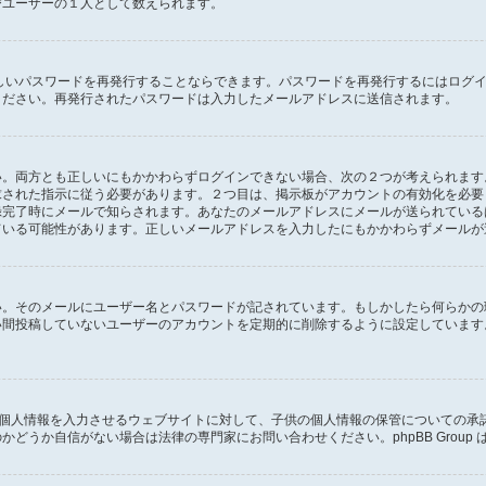
びユーザーの１人として数えられます。
しいパスワードを再発行することならできます。パスワードを再発行するにはログ
ください。再発行されたパスワードは入力したメールアドレスに送信されます。
。両方とも正しいにもかかわらずログインできない場合、次の２つが考えられます。１
求された指示に従う必要があります。２つ目は、掲示板がアカウントの有効化を必要
録完了時にメールで知らされます。あなたのメールアドレスにメールが送られている
ている可能性があります。正しいメールアドレスを入力したにもかかわらずメールが
い。そのメールにユーザー名とパスワードが記されています。もしかしたら何らかの
い間投稿していないユーザーのアカウントを定期的に削除するように設定しています
供に個人情報を入力させるウェブサイトに対して、子供の個人情報の保管についての
どうか自信がない場合は法律の専門家にお問い合わせください。phpBB Group