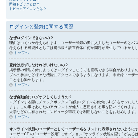
閉鎖トピックとは？
トピックアイコンとは？
ログインと登録に関する問題
なぜログインできないの？
理由はいくつか考えられます。ユーザー登録の際に入力したユーザー名とパ
考えられる可能性としては掲示板の設置自体に何か問題が発生しているかも
トップへ
登録は必ずしなければいけないの？
掲示板の管理方針によってはログインしなくても投稿できる場合があります
プへの参加など様々な機能にアクセスできるようになります。未登録ユーザ
ことをお勧めします。
トップへ
なぜ自動的にログオフしてしまうの？
ログインする際にチェックボックス “自動ログインを有効にする” をオン
ます。この事はあなたのアカウントが他人に悪用される事を防いでくれます
大学などの共有されたコンピュータ環境では利用しないことをお勧めします
トップへ
オンライン状態のユーザーとしてユーザー名をリストに表示されないように
ユーザーCP の “ユーザー設定” にオプション “オンライン状態を隠す” 