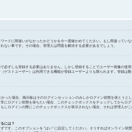
スワードに間違いがなかったかどうかを今一度確かめてください。もし間違っていな
しれない事です。その場合、管理人は問題を解決する必要があるでしょう。
ので必ずしも登録する必要はありません。しかし登録することでユーザー画像の使用
ー（ゲストユーザー）は利用できる機能が登録ユーザーよりも限られます。登録は数
にしなかった場合、掲示板はそのログインセッションのみしかログイン状態を保とうと
。常にログイン状態を保ちたい場合、このチェックボックスをチェックしてからログ
。もしログインの際にこのチェックボックスが表示されない場合、それは管理人がこ
するには？
があるはずです。このオプションを “はい” に設定してください。そうすればオンラ