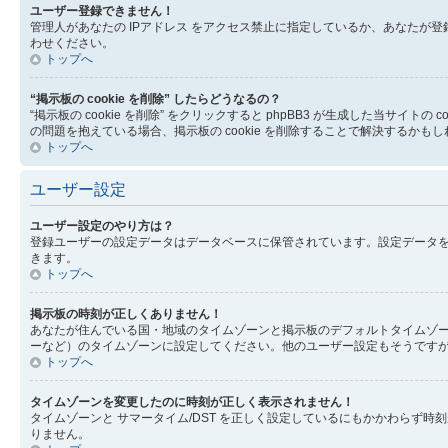
ユーザー登録できません！
管理人があなたの IPアドレス をアクセス禁止に指定しているか、あなた
わせください。
トップへ
“掲示板の cookie を削除” したらどうなるの？
“掲示板の cookie を削除” をクリックすると phpBB3 が生成した当サ
の問題を抱えている場合、掲示板の cookie を削除することで解決するかも
トップへ
ユーザー設定
ユーザー設定のやり方は？
登録ユーザーの設定データはデータベースに保管されています。設定データを
きます。
トップへ
掲示板の時刻が正しくありません！
あなたが住んでいる国・地域のタイムゾーンと掲示板のデフォルトタイムゾー
ーなど）のタイムゾーンに設定してください。他のユーザー設定もそうです
トップへ
タイムゾーンを変更したのに時刻が正しく表示されません！
タイムゾーンと サマータイム/DST を正しく設定しているにもかかわら
りません。