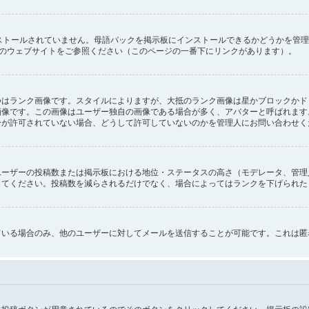
インストールされていません。母語パックを掲示板にインストールできるかどうかを管
oup のウェブサイトをご参照ください（このページの一番下にリンクがあります）。
つはランク画像です。スタイルによりますが、大抵のランク画像は星かブロックかド
画像です。この画像はユーザー独自の画像である場合が多く、アバターと呼ばれます
ーが許可されていない場合、どうして許可していないのかを管理人にお問い合わせく
ユーザーの投稿数または掲示板における地位・ステータスの高さ（モデレータ、管理
してください。投稿数を減らされるだけでなく、場合によってはランクを下げられた
ている場合のみ、他のユーザーに対してメールを送信することが可能です。これは匿