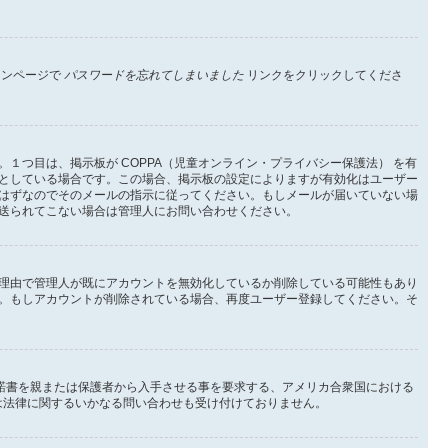
インページで
パスワードを忘れてしまいました
リンクをクリックしてくださ
つ目は、掲示板が COPPA（児童オンライン・プライバシー保護法） を有
としている場合です。この場合、掲示板の設定によりますが有効化はユーザー
はずなのでそのメールの指示に従ってください。もしメールが届いていない場
送られてこない場合は管理人にお問い合わせください。
理由で管理人が既にアカウントを無効化しているか削除している可能性もあり
。もしアカウントが削除されている場合、再度ユーザー登録してください。そ
承諾書を親または保護者から入手させる事を要求する、アメリカ合衆国における
 は法律に関するいかなる問い合わせも受け付けておりません。