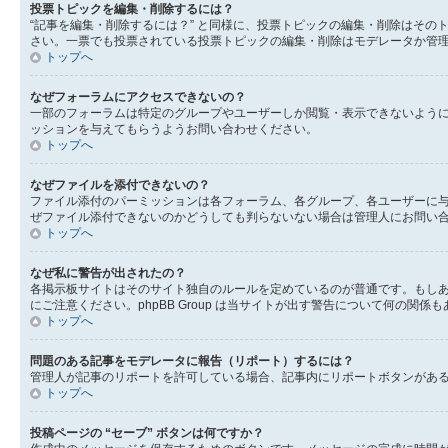
投票トピックを編集・削除するには？
“記事を編集・削除するには？” と同様に、投票トピックの編集・削除はそ
さい。一票でも投票されている投票トピックの編集・削除はモデレータか管
トップへ
なぜフォーラムにアクセスできないの？
一部のフォーラムは特定のグループやユーザーしか閲覧・表示できないよう
ッションを与えてもらうようお問い合わせください。
トップへ
なぜファイルを添付できないの？
ファイル添付のパーミッションは各フォーラム、各グループ、各ユーザーに
ぜファイル添付できないのかどうしても判らないない場合は管理人にお問い
トップへ
なぜ私に警告が出されたの？
各掲示板サイトはそのサイト独自のルールを定めているのが普通です。もし
にご注意ください。phpBB Group は当サイトが出す警告について何
トップへ
問題のある記事をモデレータに報告（リポート）するには？
管理人が記事のリポートを許可している場合、記事内にリポートボタンがあ
トップへ
投稿ページの “セーブ” ボタンは何ですか？