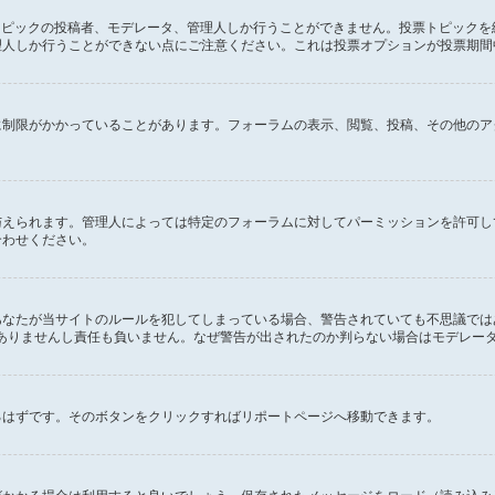
のトピックの投稿者、モデレータ、管理人しか行うことができません。投票トピック
理人しか行うことができない点にご注意ください。これは投票オプションが投票期間
に制限がかかっていることがあります。フォーラムの表示、閲覧、投稿、その他のア
与えられます。管理人によっては特定のフォーラムに対してパーミッションを許可し
合わせください。
あなたが当サイトのルールを犯してしまっている場合、警告されていても不思議では
の関係もありませんし責任も負いません。なぜ警告が出されたのか判らない場合はモデレ
るはずです。そのボタンをクリックすればリポートページへ移動できます。