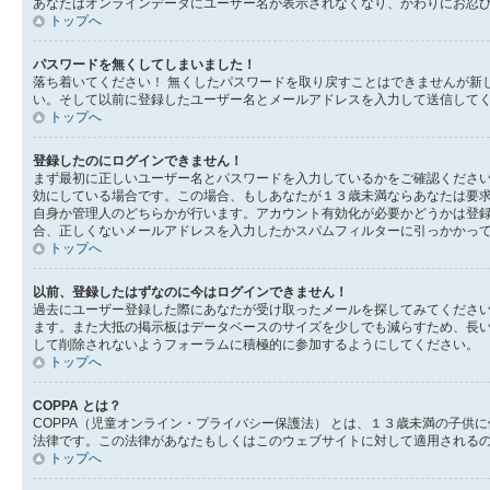
あなたはオンラインデータにユーザー名が表示されなくなり、かわりにお忍
トップへ
パスワードを無くしてしまいました！
落ち着いてください！ 無くしたパスワードを取り戻すことはできませんが新
い。そして以前に登録したユーザー名とメールアドレスを入力して送信して
トップへ
登録したのにログインできません！
まず最初に正しいユーザー名とパスワードを入力しているかをご確認ください
効にしている場合です。この場合、もしあなたが１３歳未満ならあなたは要
自身か管理人のどちらかが行います。アカウント有効化が必要かどうかは登
合、正しくないメールアドレスを入力したかスパムフィルターに引っかかっ
トップへ
以前、登録したはずなのに今はログインできません！
過去にユーザー登録した際にあなたが受け取ったメールを探してみてくださ
ます。また大抵の掲示板はデータベースのサイズを少しでも減らすため、長
して削除されないようフォーラムに積極的に参加するようにしてください。
トップへ
COPPA とは？
COPPA（児童オンライン・プライバシー保護法） とは、１３歳未満の子
法律です。この法律があなたもしくはこのウェブサイトに対して適用されるのか
トップへ