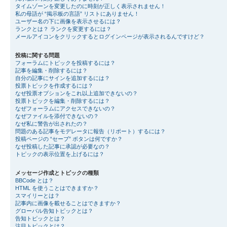
タイムゾーンを変更したのに時刻が正しく表示されません！
私の母語が “掲示板の言語” リストにありません！
ユーザー名の下に画像を表示させるには？
ランクとは？ ランクを変更するには？
メールアイコンをクリックするとログインページが表示されるんですけど？
投稿に関する問題
フォーラムにトピックを投稿するには？
記事を編集・削除するには？
自分の記事にサインを追加するには？
投票トピックを作成するには？
なぜ投票オプションをこれ以上追加できないの？
投票トピックを編集・削除するには？
なぜフォーラムにアクセスできないの？
なぜファイルを添付できないの？
なぜ私に警告が出されたの？
問題のある記事をモデレータに報告（リポート）するには？
投稿ページの “セーブ” ボタンは何ですか？
なぜ投稿した記事に承認が必要なの？
トピックの表示位置を上げるには？
メッセージ作成とトピックの種類
BBCode とは？
HTML を使うことはできますか？
スマイリーとは？
記事内に画像を載せることはできますか？
グローバル告知トピックとは？
告知トピックとは？
注目トピックとは？