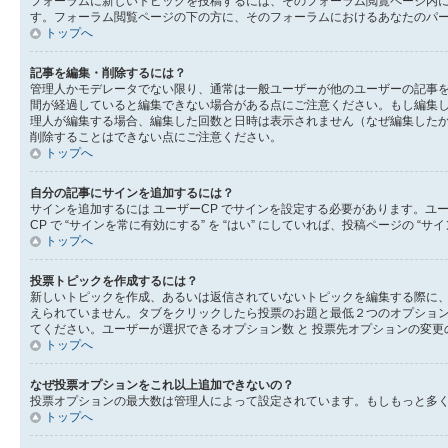
フォーラムに新しいトピックを投稿するには、そのフォーラム閲覧ページ内
す。フォーラム閲覧ページの下の方に、そのフォーラムにおけるあなたのパー
トップへ
記事を編集・削除するには？
管理人かモデレータでない限り、通常は一般ユーザーが他のユーザーの記事
間が経過していると編集できない場合がある点にご注意ください。もし編集
理人が編集する場合、編集した回数と日時は表示されません（なぜ編集した
削除することはできない点にご注意ください。
トップへ
自分の記事にサインを追加するには？
サインを追加するには ユーザーCP でサインを設定する必要があります。ユ
CP で “サインを常に有効にする” を “はい” にしていれば、投稿ページ
トップへ
投票トピックを作成するには？
新しいトピックを作成、あるいは返信されていないトピックを編集する際に、
えられていません。タブをクリックしたら投票のお題と最低２つのオプション
てください。ユーザーが選択できるオプション数 と 投票先オプションの変更
トップへ
なぜ投票オプションをこれ以上追加できないの？
投票オプションの最大数は管理人によって設定されています。もしもっと多
トップへ