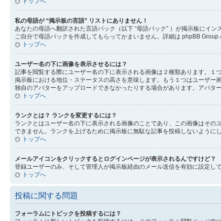
トップへ
私の母語が “掲示板の言語” リストにありません！
あなたの母語へ翻訳された言語パック（以下 “母語パック” ）が掲示板に
ご自分で母語パックを作成してもらってかまいません。詳細は phpBB Gr
トップへ
ユーザー名の下に画像を表示させるには？
記事を閲覧する際にユーザー名の下に表示される画像は２種類あります。１
掲示板における地位・ステータスの高さを意味します。もう１つはユーザー
独自のアバターをアップロードできなかったりする場合があります。アバタ
トップへ
ランクとは？ ランクを変更するには？
ランクとはユーザー名の下に表示される画像のことであり、この画像はその
できません。ランクを上げるために掲示板に無駄な記事を投稿しないように
トップへ
メールアイコンをクリックするとログインページが表示されるんですけど？
登録ユーザーのみ、そして管理人が掲示板経由のメール送信を有効に設定し
トップへ
投稿に関する問題
フォーラムにトピックを投稿するには？