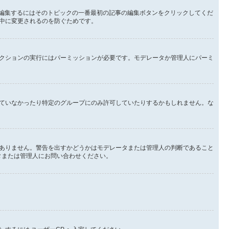
を編集するにはそのトピックの一番最初の記事の編集ボタンをクリックしてくだ
中に変更されるのを防ぐためです。
クションの実行にはパーミッションが必要です。モデレータか管理人にパーミ
ていなかったり特定のグループにのみ許可していたりするかもしれません。な
ありません。警告を出すかどうかはモデレータまたは管理人の判断であること
ータまたは管理人にお問い合わせください。