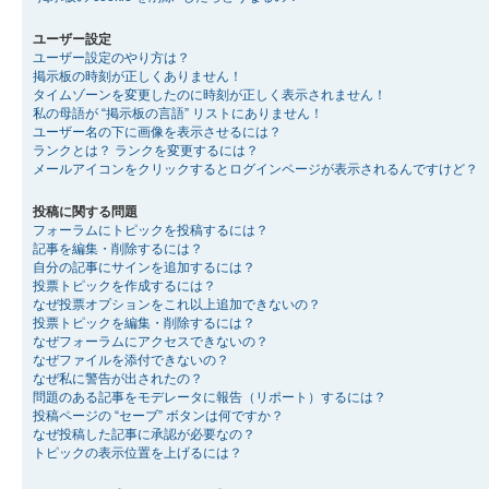
ユーザー設定
ユーザー設定のやり方は？
掲示板の時刻が正しくありません！
タイムゾーンを変更したのに時刻が正しく表示されません！
私の母語が “掲示板の言語” リストにありません！
ユーザー名の下に画像を表示させるには？
ランクとは？ ランクを変更するには？
メールアイコンをクリックするとログインページが表示されるんですけど？
投稿に関する問題
フォーラムにトピックを投稿するには？
記事を編集・削除するには？
自分の記事にサインを追加するには？
投票トピックを作成するには？
なぜ投票オプションをこれ以上追加できないの？
投票トピックを編集・削除するには？
なぜフォーラムにアクセスできないの？
なぜファイルを添付できないの？
なぜ私に警告が出されたの？
問題のある記事をモデレータに報告（リポート）するには？
投稿ページの “セーブ” ボタンは何ですか？
なぜ投稿した記事に承認が必要なの？
トピックの表示位置を上げるには？