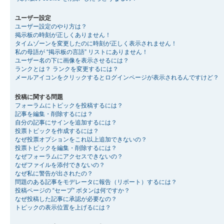
ユーザー設定
ユーザー設定のやり方は？
掲示板の時刻が正しくありません！
タイムゾーンを変更したのに時刻が正しく表示されません！
私の母語が “掲示板の言語” リストにありません！
ユーザー名の下に画像を表示させるには？
ランクとは？ ランクを変更するには？
メールアイコンをクリックするとログインページが表示されるんですけど？
投稿に関する問題
フォーラムにトピックを投稿するには？
記事を編集・削除するには？
自分の記事にサインを追加するには？
投票トピックを作成するには？
なぜ投票オプションをこれ以上追加できないの？
投票トピックを編集・削除するには？
なぜフォーラムにアクセスできないの？
なぜファイルを添付できないの？
なぜ私に警告が出されたの？
問題のある記事をモデレータに報告（リポート）するには？
投稿ページの “セーブ” ボタンは何ですか？
なぜ投稿した記事に承認が必要なの？
トピックの表示位置を上げるには？