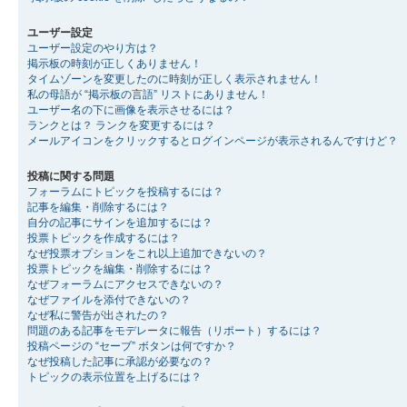
ユーザー設定
ユーザー設定のやり方は？
掲示板の時刻が正しくありません！
タイムゾーンを変更したのに時刻が正しく表示されません！
私の母語が “掲示板の言語” リストにありません！
ユーザー名の下に画像を表示させるには？
ランクとは？ ランクを変更するには？
メールアイコンをクリックするとログインページが表示されるんですけど？
投稿に関する問題
フォーラムにトピックを投稿するには？
記事を編集・削除するには？
自分の記事にサインを追加するには？
投票トピックを作成するには？
なぜ投票オプションをこれ以上追加できないの？
投票トピックを編集・削除するには？
なぜフォーラムにアクセスできないの？
なぜファイルを添付できないの？
なぜ私に警告が出されたの？
問題のある記事をモデレータに報告（リポート）するには？
投稿ページの “セーブ” ボタンは何ですか？
なぜ投稿した記事に承認が必要なの？
トピックの表示位置を上げるには？