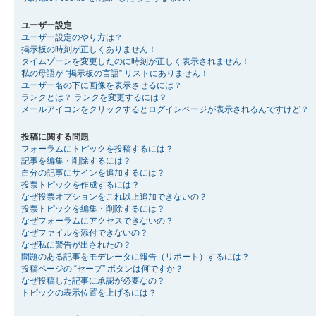
ユーザー設定
ユーザー設定のやり方は？
掲示板の時刻が正しくありません！
タイムゾーンを変更したのに時刻が正しく表示されません！
私の母語が “掲示板の言語” リストにありません！
ユーザー名の下に画像を表示させるには？
ランクとは？ ランクを変更するには？
メールアイコンをクリックするとログインページが表示されるんですけど？
投稿に関する問題
フォーラムにトピックを投稿するには？
記事を編集・削除するには？
自分の記事にサインを追加するには？
投票トピックを作成するには？
なぜ投票オプションをこれ以上追加できないの？
投票トピックを編集・削除するには？
なぜフォーラムにアクセスできないの？
なぜファイルを添付できないの？
なぜ私に警告が出されたの？
問題のある記事をモデレータに報告（リポート）するには？
投稿ページの “セーブ” ボタンは何ですか？
なぜ投稿した記事に承認が必要なの？
トピックの表示位置を上げるには？