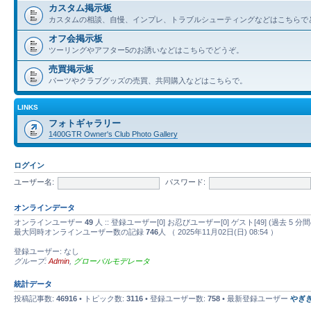
カスタム掲示板
カスタムの相談、自慢、インプレ、トラブルシューティングなどはこちらで
オフ会掲示板
ツーリングやアフター5のお誘いなどはこちらでどうぞ。
売買掲示板
パーツやクラブグッズの売買、共同購入などはこちらで。
LINKS
フォトギャラリー
1400GTR Owner's Club Photo Gallery
ログイン
ユーザー名:
パスワード:
オンラインデータ
オンラインユーザー
49
人 :: 登録ユーザー[0] お忍びユーザー[0] ゲスト[49] (過去
最大同時オンラインユーザー数の記録
746
人 （ 2025年11月02日(日) 08:54 ）
登録ユーザー: なし
グループ:
Admin
,
グローバルモデレータ
統計データ
投稿記事数:
46916
• トピック数:
3116
• 登録ユーザー数:
758
• 最新登録ユーザー
やぎ