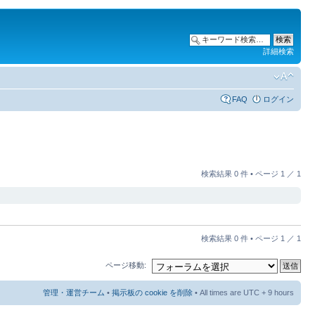
詳細検索
FAQ
ログイン
検索結果 0 件 • ページ
1
／
1
検索結果 0 件 • ページ
1
／
1
ページ移動:
管理・運営チーム
•
掲示板の cookie を削除
• All times are UTC + 9 hours