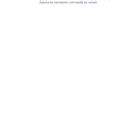
Japanese translation principally by
ocean