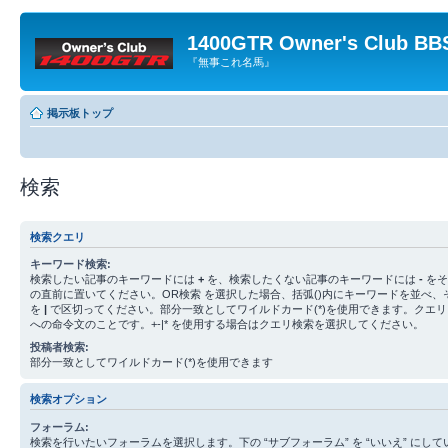
1400GTR Owner's Club BB
『無事これ名馬』
掲示板トップ
検索
検索クエリ
キーワード検索:
検索したい記事のキーワードには
+
を、検索したくない記事のキーワードには
-
をそ
の直前に置いてください。OR検索 を選択した場合、括弧()内にキーワードを並べ、
を
|
で区切ってください。部分一致としてワイルドカード(*)を使用できます。クエ
への命令文のことです。+-|* を使用する場合はクエリ検索を選択してください。
投稿者検索:
部分一致としてワイルドカード(*)を使用できます
検索オプション
フォーラム:
検索を行いたいフォーラムを選択します。下の “サブフォーラム” を “いいえ” にし