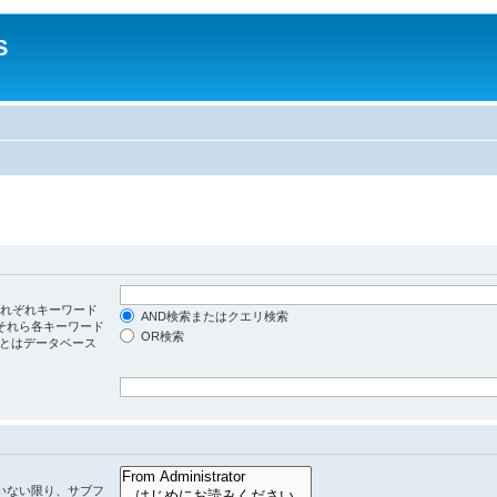
S
れぞれキーワード
AND検索またはクエリ検索
それら各キーワード
OR検索
リとはデータベース
ていない限り、サブフ