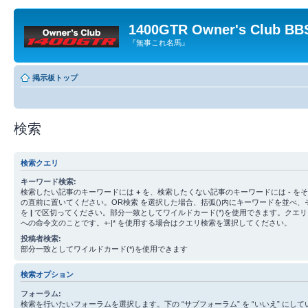
1400GTR Owner's Club BB
『無事これ名馬』
掲示板トップ
検索
検索クエリ
キーワード検索:
検索したい記事のキーワードには
+
を、検索したくない記事のキーワードには
-
をそ
の直前に置いてください。OR検索 を選択した場合、括弧()内にキーワードを並べ、
を
|
で区切ってください。部分一致としてワイルドカード(*)を使用できます。クエ
への命令文のことです。+-|* を使用する場合はクエリ検索を選択してください。
投稿者検索:
部分一致としてワイルドカード(*)を使用できます
検索オプション
フォーラム:
検索を行いたいフォーラムを選択します。下の “サブフォーラム” を “いいえ” にし