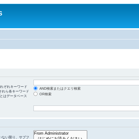
S
れぞれキーワード
AND検索またはクエリ検索
それら各キーワード
OR検索
リとはデータベース
ていない限り、サブフ