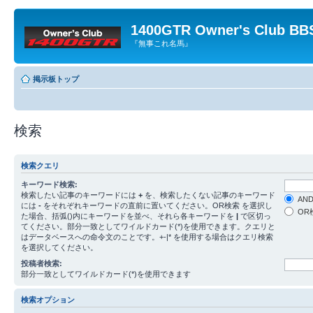
1400GTR Owner's Club BB
『無事これ名馬』
掲示板トップ
検索
検索クエリ
キーワード検索:
検索したい記事のキーワードには
+
を、検索したくない記事のキーワード
AN
には
-
をそれぞれキーワードの直前に置いてください。OR検索 を選択し
OR
た場合、括弧()内にキーワードを並べ、それら各キーワードを
|
で区切っ
てください。部分一致としてワイルドカード(*)を使用できます。クエリと
はデータベースへの命令文のことです。+-|* を使用する場合はクエリ検索
を選択してください。
投稿者検索:
部分一致としてワイルドカード(*)を使用できます
検索オプション