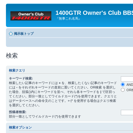
1400GTR Owner's Club BB
『無事これ名馬』
掲示板トップ
検索
検索クエリ
キーワード検索:
検索したい記事のキーワードには
+
を、検索したくない記事のキーワード
AN
には
-
をそれぞれキーワードの直前に置いてください。OR検索 を選択し
OR
た場合、括弧()内にキーワードを並べ、それら各キーワードを
|
で区切っ
てください。部分一致としてワイルドカード(*)を使用できます。クエリと
はデータベースへの命令文のことです。+-|* を使用する場合はクエリ検索
を選択してください。
投稿者検索:
部分一致としてワイルドカード(*)を使用できます
検索オプション