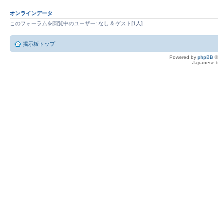
オンラインデータ
このフォーラムを閲覧中のユーザー: なし & ゲスト[1人]
掲示板トップ
Powered by
phpBB
©
Japanese tr