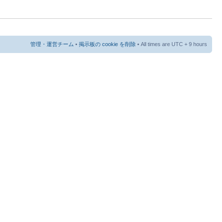
管理・運営チーム
•
掲示板の cookie を削除
• All times are UTC + 9 hours