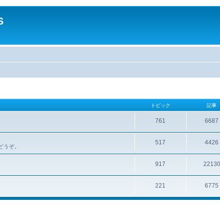
S
トピック
記事
761
6687
517
4426
どうぞ。
917
2213
221
6775