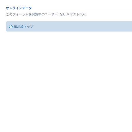
オンラインデータ
このフォーラムを閲覧中のユーザー: なし & ゲスト[2人]
掲示板トップ