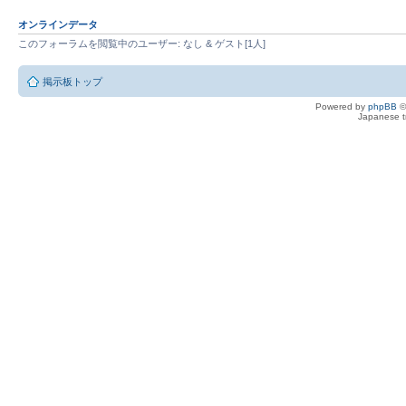
オンラインデータ
このフォーラムを閲覧中のユーザー: なし & ゲスト[1人]
掲示板トップ
Powered by
phpBB
©
Japanese tr