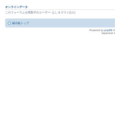
オンラインデータ
このフォーラムを閲覧中のユーザー: なし & ゲスト[1人]
掲示板トップ
Powered by
phpBB
©
Japanese tr