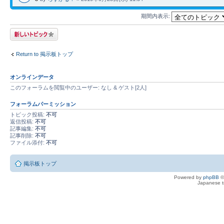
期間内表示:
トピックを投稿す
る
Return to 掲示板トップ
オンラインデータ
このフォーラムを閲覧中のユーザー: なし & ゲスト[2人]
フォーラムパーミッション
トピック投稿:
不可
返信投稿:
不可
記事編集:
不可
記事削除:
不可
ファイル添付:
不可
掲示板トップ
Powered by
phpBB
©
Japanese tr