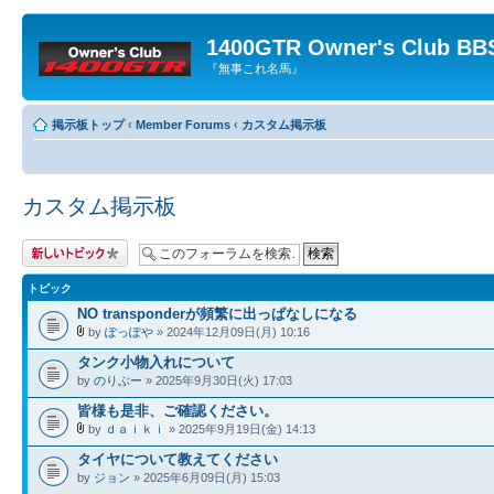
1400GTR Owner's Club BB
『無事これ名馬』
掲示板トップ
‹
Member Forums
‹
カスタム掲示板
カスタム掲示板
トピックを投稿す
る
トピック
NO transponderが頻繁に出っぱなしになる
by
ぽっぽや
» 2024年12月09日(月) 10:16
タンク小物入れについて
by
のりぶー
» 2025年9月30日(火) 17:03
皆様も是非、ご確認ください。
by
ｄａｉｋｉ
» 2025年9月19日(金) 14:13
タイヤについて教えてください
by
ジョン
» 2025年6月09日(月) 15:03