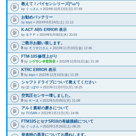
教えて！パイセンシリーズ(^ω^)
by
ぐっさん
» 2024年10月13日(日) 07:49
お勧めバッテリー
by
toyo
» 2024年8月24日(土) 11:12
K-ACT ABS ERROR 表示
by
ＢＰＰ
» 2024年6月06日(木) 20:03
ご教示お願い致します。
by
そうすけさん
» 2023年11月10日(金) 12:46
FTM-10S修理上がり
by
シゲサン＠世田谷
» 2010年10月01日(金) 21:39
KTRC ERROR 表示
by
toyo
» 2022年12月16日(金) 11:28
シャフトドライブについて教えてください
by
ぽっぽや
» 2022年11月07日(月) 18:25
空気圧センサー壊しました。
by
Ｋー太
» 2022年5月09日(月) 21:08
アルミ素材の磨きについて
by
TOSAN
» 2022年2月21日(月) 14:06
FTM10SとセナSR10の有線接続について
by
ぐっさん
» 2022年2月26日(土) 08:25
発進時の異音についてお尋ねします。