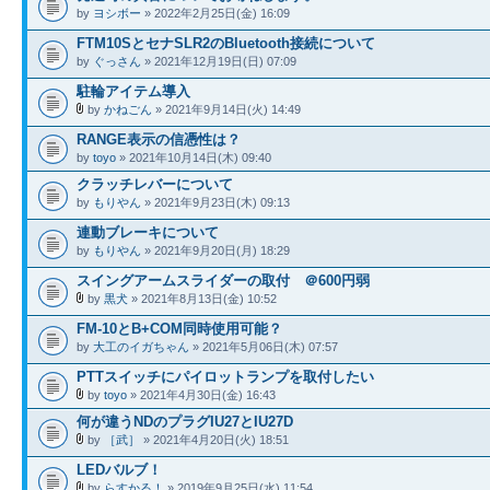
by
ヨシボー
» 2022年2月25日(金) 16:09
FTM10SとセナSLR2のBluetooth接続について
by
ぐっさん
» 2021年12月19日(日) 07:09
駐輪アイテム導入
by
かねごん
» 2021年9月14日(火) 14:49
RANGE表示の信憑性は？
by
toyo
» 2021年10月14日(木) 09:40
クラッチレバーについて
by
もりやん
» 2021年9月23日(木) 09:13
連動ブレーキについて
by
もりやん
» 2021年9月20日(月) 18:29
スイングアームスライダーの取付 ＠600円弱
by
黒犬
» 2021年8月13日(金) 10:52
FM-10とB+COM同時使用可能？
by
大工のイガちゃん
» 2021年5月06日(木) 07:57
PTTスイッチにパイロットランプを取付したい
by
toyo
» 2021年4月30日(金) 16:43
何が違うNDのプラグIU27とIU27D
by
［武］
» 2021年4月20日(火) 18:51
LEDバルブ！
by
らすかる！
» 2019年9月25日(水) 11:54