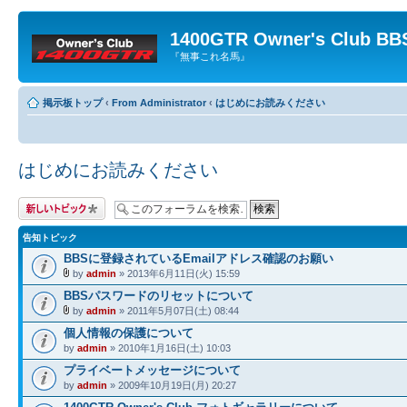
1400GTR Owner's Club BB
『無事これ名馬』
掲示板トップ
‹
From Administrator
‹
はじめにお読みください
はじめにお読みください
トピックを投稿す
る
告知トピック
BBSに登録されているEmailアドレス確認のお願い
by
admin
» 2013年6月11日(火) 15:59
BBSパスワードのリセットについて
by
admin
» 2011年5月07日(土) 08:44
個人情報の保護について
by
admin
» 2010年1月16日(土) 10:03
プライベートメッセージについて
by
admin
» 2009年10月19日(月) 20:27