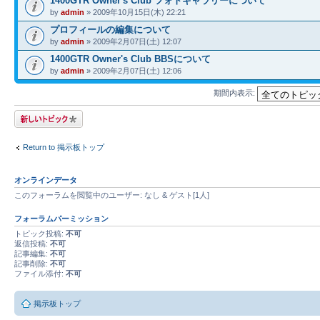
1400GTR Owner's Club フォトギャラリーについて
by
admin
» 2009年10月15日(木) 22:21
プロフィールの編集について
by
admin
» 2009年2月07日(土) 12:07
1400GTR Owner's Club BBSについて
by
admin
» 2009年2月07日(土) 12:06
期間内表示:
トピックを投稿す
る
Return to 掲示板トップ
オンラインデータ
このフォーラムを閲覧中のユーザー: なし & ゲスト[1人]
フォーラムパーミッション
トピック投稿:
不可
返信投稿:
不可
記事編集:
不可
記事削除:
不可
ファイル添付:
不可
掲示板トップ