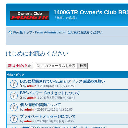
1400GTR Owner's Club BB
『無事これ名馬』
掲示板トップ
‹
From Administrator
‹
はじめにお読みください
はじめにお読みください
トピックを投稿す
る
告知トピック
BBSに登録されているEmailアドレス確認のお願い
by
admin
» 2013年6月11日(火) 15:59
BBSパスワードのリセットについて
by
admin
» 2011年5月07日(土) 08:44
個人情報の保護について
by
admin
» 2010年1月16日(土) 10:03
プライベートメッセージについて
by
admin
» 2009年10月19日(月) 20:27