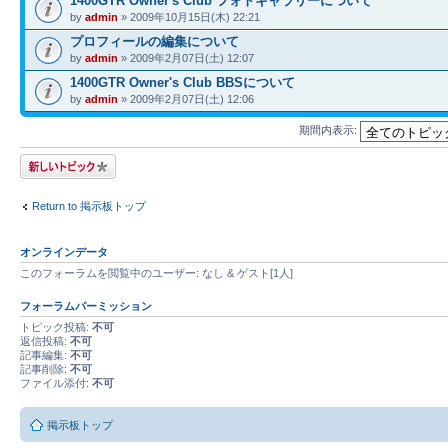
1400GTR Owner's Club フォトギャラリーについて
by
admin
» 2009年10月15日(木) 22:21
プロフィールの編集について
by
admin
» 2009年2月07日(土) 12:07
1400GTR Owner's Club BBSについて
by
admin
» 2009年2月07日(土) 12:06
期間内表示:
トピックを投稿す
る
Return to 掲示板トップ
オンラインデータ
このフォーラムを閲覧中のユーザー: なし & ゲスト[1人]
フォーラムパーミッション
トピック投稿:
不可
返信投稿:
不可
記事編集:
不可
記事削除:
不可
ファイル添付:
不可
掲示板トップ