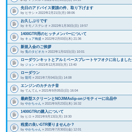
先日のアドバイス要請の件、取り下げます
by ヒサシ » 2022年2月21日(月) 08:06
お久しぶりです
by キモノステレオ » 2022年1月30日(日) 19:57
1400GTR用のヒッチメンバーについて
by
キュア梅盛
» 2022年2月03日(木) 21:36
新規入会のご挨拶
by
兎のタピオカ
» 2022年1月02日(日) 10:01
ローダウンキットとアルミベースプレートヤフオクに出しました
by
ジョン
» 2021年12月20日(月) 13:40
ローダウン
by
龍司
» 2021年7月04日(日) 14:08
エンジンのカチカチ音
by てんてん » 2021年9月05日(日) 16:04
最終型スクリーンとNOJIMAslip-onジモティーに出品中
by
やかちゃん
» 2021年9月23日(木) 16:32
1400GTRの購入について
by ヒロ » 2021年9月13日(月) 19:30
程度の良いGTR要りませんか？
by
やかちゃん
» 2021年7月30日(金) 12:01