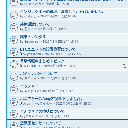
by jun » 2024年10月09日(水) 15:26
インジェクターの修理、清掃したかたはいませんか
by やまもと » 2024年6月22日(土) 01:59
外気温計について
by
忍
» 2024年4月14日(日) 18:27
試乗・レンタル
by thephorest » 2023年9月15日(金) 15:09
ETCユニットの設置位置について
by yassaaan » 2023年10月19日(木) 22:27
目撃情報＠まとめトピック
by
let-it-be
» 2009年3月11日(水) 23:34
バイクカバーについて
by タコハイ » 2023年7月23日(日) 12:09
バッテリー
by
俺さま
» 2023年4月01日(土) 22:42
パニアケースAssy左側落下しました。
by
おじさんライダー
» 2022年8月01日(月) 18:38
どんつき？の症状について
by jup » 2021年12月12日(日) 10:13
空気圧センサーについて
by マッスル » 2022年3月09日(水) 14:10