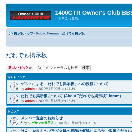
1400GTR Owner's Club BB
『無事これ名馬』
掲示板トップ
‹
Public Forums
‹
だれでも掲示板
だれでも掲示板
トピックを投稿す
る
告知トピック
ゲストによる「だれでも掲示板」への投稿について
by
admin
» 2010年7月20日(火) 11:34
だれでも掲示板について (About "だれでも掲示板" forum)
by
admin
» 2009年2月13日(金) 18:34
トピック
メンバー退会のお知らせ
by
シゲサン＠世田谷
» 2009年12月18日(金) 00:15
はんこやさんのプラグ交換の投稿は何処にあるかご教示ください