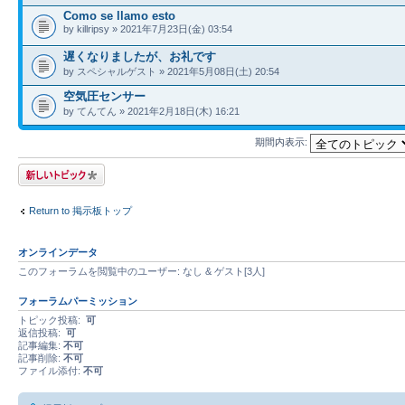
Como se llamo esto
by killripsy » 2021年7月23日(金) 03:54
遅くなりましたが、お礼です
by スペシャルゲスト » 2021年5月08日(土) 20:54
空気圧センサー
by てんてん » 2021年2月18日(木) 16:21
期間内表示:
トピックを投稿す
る
Return to 掲示板トップ
オンラインデータ
このフォーラムを閲覧中のユーザー: なし & ゲスト[3人]
フォーラムパーミッション
トピック投稿:
可
返信投稿:
可
記事編集:
不可
記事削除:
不可
ファイル添付:
不可