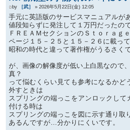
by
［武］
» 2026年5月22日(金) 12:05
手元に英語版のサービスマニュアルが
値段知らずに発注して１万円だったの
ＦＲＥＡＭセクションのＳｔｏｒａｇｅ
ページ１５－２５と１５－２６に載っ
昭和の時代と違って著作権がうるさく
が、画像の解像度が低い上白黒なので
真？
って悩むくらい見ても参考になるかど
外すときは
スプリングの端っこをアンロックして
付ける時は
スプリングの端っこを図に示す通り取
あるんですが…分かりにくいです。