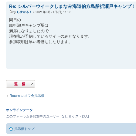
Re: シルバーウイークしまなみ海道伯方島船折瀬戸キャンプ！
by
らすかる！
» 2021年3月21日(日) 11:08
同日の
船折瀬戸キャンプ場は
満席になりましたので
現在私が予約しているサイトのみとなります、
参加表明は早い者勝ちになります。
返信する
Return to オフ会掲示板
オンラインデータ
このフォーラムを閲覧中のユーザー: なし & ゲスト[3人]
掲示板トップ