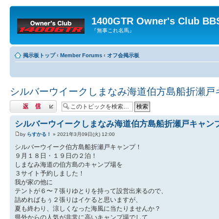
1400GTR Owner's Club BB
『無事これ名馬』
掲示板トップ
‹
Member Forums
‹
オフ会掲示板
シルバーウイークしまなみ海道伯方島船折瀬戸
返信する
シルバーウイークしまなみ海道伯方島船折瀬戸キャン
by
らすかる！
» 2021年3月09日(火) 12:00
シルバーウイーク伯方島船折瀬戸キャンプ！
９月１８日・１９日の２泊！
しまなみ海道の伯方島のキャンプ場を
３サイト予約しました！
我が家の他に
テントが６〜７張りゆとりを持って設営出来るので、
詰めればもぅ２張りはイケると思いますが、
夏も終わり、涼しくなった海風に当たりませんか？
県外からの人気が非常に高いキャンプ場でして