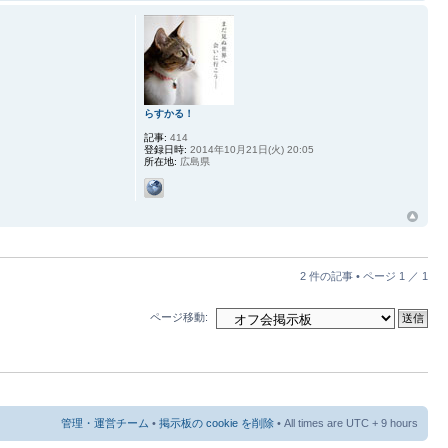
らすかる！
記事:
414
登録日時:
2014年10月21日(火) 20:05
所在地:
広島県
2 件の記事 • ページ
1
／
1
ページ移動:
管理・運営チーム
•
掲示板の cookie を削除
• All times are UTC + 9 hours