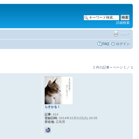
詳細検索
FAQ
ログイン
2 件の記事 • ページ
1
／
1
らすかる！
記事:
414
登録日時:
2014年10月21日(火) 20:05
所在地:
広島県