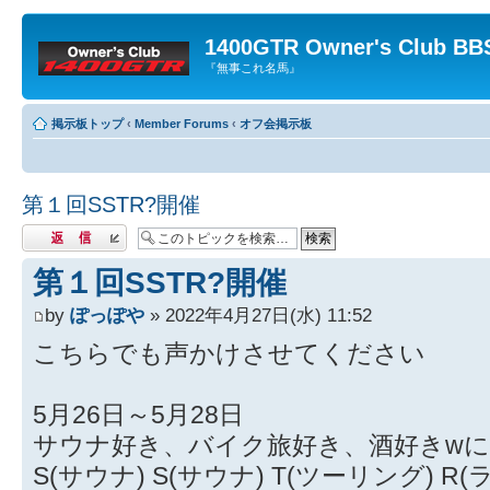
1400GTR Owner's Club BB
『無事これ名馬』
掲示板トップ
‹
Member Forums
‹
オフ会掲示板
第１回SSTR?開催
返信する
第１回SSTR?開催
by
ぽっぽや
» 2022年4月27日(水) 11:52
こちらでも声かけさせてください
5月26日～5月28日
サウナ好き、バイク旅好き、酒好きw
S(サウナ) S(サウナ) T(ツーリング) 