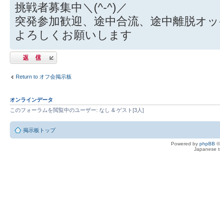
挑戦者募集中＼(^-^)／
突発参加歓迎、途中合流、途中離脱オ
よろしくお願いします
返信する
Return to オフ会掲示板
オンラインデータ
このフォーラムを閲覧中のユーザー: なし & ゲスト[3人]
掲示板トップ
Powered by
phpBB
©
Japanese tr