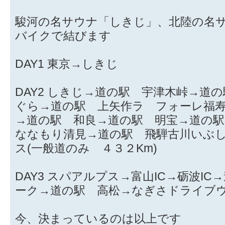
駿河の名サウナ「しきじ」、北陸の名
バイクで結びます
DAY1 東京→しきじ
DAY2 しきじ→道の駅 宇津木峠→道
ぐら→道の駅 上矢作ラ フォーレ福
→道の駅 和良→道の駅 明宝→道の
ななもり清見→道の駅 飛騨古川いぶし
ス(一般道のみ ４３２Km)
DAY3 スパアルプス→富山IC→砺波I
ーク→道の駅 高松→なぎさドライブ
今、決まっているのは以上です