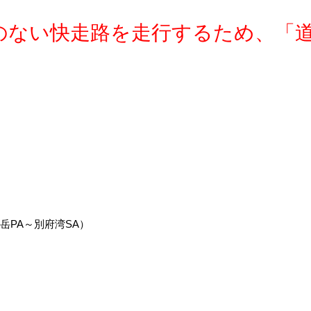
のない快走路を走行するため、「
岳PA～別府湾SA）