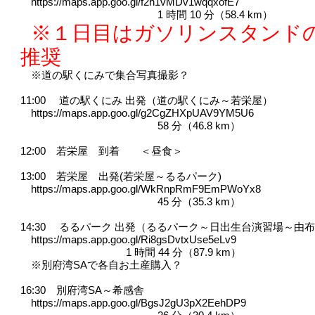
https://maps.app.goo.gl/f2h1vMDv1wqqxofE7
1 時間 10 分（58.4 km）
※１日目はガソリンスタンド
推奨
※道の駅くにみで集合写真撮影？
11:00 道の駅くにみ 出発（道の駅くにみ～若栄屋）
https://maps.app.goo.gl/g2CgZHXpUAV9YM5U6
58 分（46.8 km）
12:00 若栄屋 到着 ＜昼食＞
13:00 若栄屋 出発(若栄屋～るるパーク)
https://maps.app.goo.gl/WkRnpRmF9EmPWoYx8
45 分（35.3 km）
14:30 るるパーク 出発（るるパーク～日出生台演習場～由布
https://maps.app.goo.gl/Ri8gsDvtxUse5eLv9
1 時間 44 分（87.9 km）
※別府湾SAで各自お土産購入？
16:30 別府湾SA～希感舎
https://maps.app.goo.gl/BgsJ2gU3pX2EehDP9