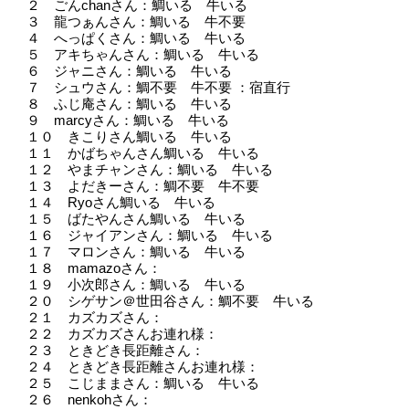
２ ごんchanさん：鯛いる 牛いる
３ 龍つぁんさん：鯛いる 牛不要
４ へっぱくさん：鯛いる 牛いる
５ アキちゃんさん：鯛いる 牛いる
６ ジャニさん：鯛いる 牛いる
７ シュウさん：鯛不要 牛不要 ：宿直行
８ ふじ庵さん：鯛いる 牛いる
９ marcyさん：鯛いる 牛いる
１０ きこりさん鯛いる 牛いる
１１ かばちゃんさん鯛いる 牛いる
１２ やまチャンさん：鯛いる 牛いる
１３ よだきーさん：鯛不要 牛不要
１４ Ryoさん鯛いる 牛いる
１５ ばたやんさん鯛いる 牛いる
１６ ジャイアンさん：鯛いる 牛いる
１７ マロンさん：鯛いる 牛いる
１８ mamazoさん：
１９ 小次郎さん：鯛いる 牛いる
２０ シゲサン＠世田谷さん：鯛不要 牛いる
２１ カズカズさん：
２２ カズカズさんお連れ様：
２３ ときどき長距離さん：
２４ ときどき長距離さんお連れ様：
２５ こじままさん：鯛いる 牛いる
２６ nenkohさん：