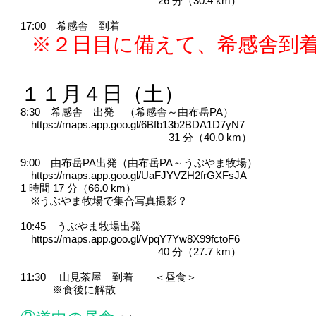
26 分（30.4 km）
17:00 希感舎 到着
※２日目に備えて、希感舎到
１１月４日（土）
8:30 希感舎 出発 （希感舎～由布岳PA）
https://maps.app.goo.gl/6Bfb13b2BDA1D7yN7
31 分（40.0 km）
9:00 由布岳PA出発（由布岳PA～うぶやま牧場）
https://maps.app.goo.gl/UaFJYVZH2frGXFsJA
1 時間 17 分（66.0 km）
※うぶやま牧場で集合写真撮影？
10:45 うぶやま牧場出発
https://maps.app.goo.gl/VpqY7Yw8X99fctoF6
40 分（27.7 km）
11:30 山見茶屋 到着 ＜昼食＞
※食後に解散