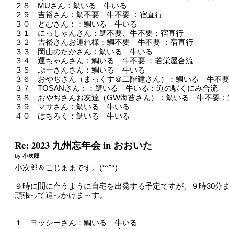
２８ MUさん：鯛いる 牛いる
２９ 吉裕さん：鯛不要 牛不要 ：宿直行
３０ とむさん：：鯛いる 牛いる
３１ にっしゃんさん：鯛不要、牛不要：宿直行
３２ 吉裕さんお連れ様：鯛不要 牛不要 ：宿直行
３３ 岡山のたかさん：鯛いる 牛いる
３４ 運ちゃんさん：鯛いる 牛不要 ：若栄屋合流
３５ ぷーさんさん：鯛いる 牛いる
３６ おやぢさん（まっくす＠二階建さん）：鯛いる 牛不
３７ TOSANさん：：鯛いる 牛いる：道の駅くにみ合流
３８ おやぢさんお友達（GW海苔さん）：鯛いる 牛不要：
３９ マサさん：鯛いる 牛いる
４０ はちろく：鯛いる 牛いる
Re: 2023 九州忘年会 in おおいた
by
小次郎
小次郎＆こじままです。(*^^*)
９時に間に合うように自宅を出発する予定ですが、９時30分
頑張って追っかけま～す。
１ ヨッシーさん：鯛いる 牛いる