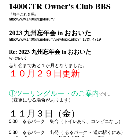
1400GTR Owner's Club BBS
『無事これ名馬』
http://www.1400gtr.jp/forum/
2023 九州忘年会 in おおいた
http://www.1400gtr.jp/forum/viewtopic.php?f=17&t=4719
Re: 2023 九州忘年会 in おおいた
by
はちろく
忘年会まであと１か月となりました。
１０月２９日更新
①ツーリングルートのご案内
です。
（変更になる場合があります）
１１月３日（金）
9:00 るるパーク 集合（トイレあり、コンビニなし）
9:30 るるパーク 出発（ るるパーク ～道の駅くにみ）