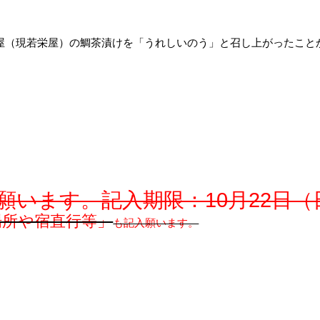
谷屋（現若栄屋）の鯛茶漬けを「うれしいのう」と召し上がったこと
願います。記入期限：10月22日（
場所や宿直行等」
も記入願います。