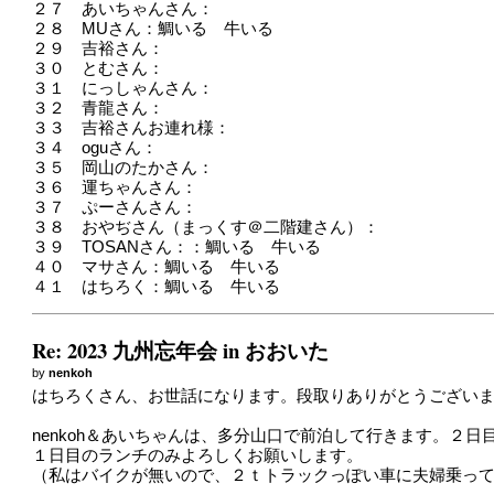
２７ あいちゃんさん：
２８ MUさん：鯛いる 牛いる
２９ 吉裕さん：
３０ とむさん：
３１ にっしゃんさん：
３２ 青龍さん：
３３ 吉裕さんお連れ様：
３４ oguさん：
３５ 岡山のたかさん：
３６ 運ちゃんさん：
３７ ぷーさんさん：
３８ おやぢさん（まっくす＠二階建さん）：
３９ TOSANさん：：鯛いる 牛いる
４０ マサさん：鯛いる 牛いる
４１ はちろく：鯛いる 牛いる
Re: 2023 九州忘年会 in おおいた
by
nenkoh
はちろくさん、お世話になります。段取りありがとうござい
nenkoh＆あいちゃんは、多分山口で前泊して行きます。２
１日目のランチのみよろしくお願いします。
（私はバイクが無いので、２ｔトラックっぽい車に夫婦乗っ