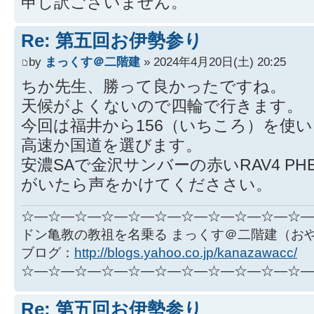
申し訳ございません。
Re: 第五回お伊勢参り
by
まっくす＠二階建
» 2024年4月20日(土) 20:25
ちか先生、勝って良かったですね。
天候がよくないので四輪で行きます。
今回は福井から156（いちころ）を使
高速か国道を選びます。
安濃SAで金沢サンバーの赤いRAV4 PH
がいたら声をかけてくだささい。
☆―☆―☆―☆―☆―☆―☆―☆―☆―☆―☆―
ドン亀教の教祖を名乗る まっくす＠二階建（お
ブログ：
http://blogs.yahoo.co.jp/kanazawacc/
☆―☆―☆―☆―☆―☆―☆―☆―☆―☆―☆―
Re: 第五回お伊勢参り