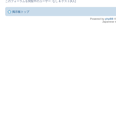
このフォーラムを閲覧中のユーザー: なし & ゲスト[4人]
掲示板トップ
Powered by
phpBB
©
Japanese tr