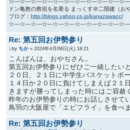
☆―☆―☆―☆―☆―☆―☆―☆―☆―☆―☆―
ドン亀教の教祖を名乗る まっくす＠二階建（お
ブログ：
http://blogs.yahoo.co.jp/kanazawacc/
☆―☆―☆―☆―☆―☆―☆―☆―☆―☆―☆―
Re: 第五回お伊勢参り
by
ちか
» 2024年4月09日(火) 18:21
こんばんは、おやぢさん。
第五回お伊勢参りにぜひご一緒したい
２０日、２１日に中学生バスケットボ
１４日か２０日に負けてしまえば２１
きますが勝ってしまった時にはご容赦
昨年のお伊勢参りの時にお話しさせて
鳥羽の大阪屋で「エビフライ」を食べ
Re: 第五回お伊勢参り