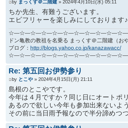
by
まっくす＠二階建
» 2024年4月10日(水) 05:11
ちか先生、有難うございます。
エビフリャーを楽しみにしております♪
☆―☆―☆―☆―☆―☆―☆―☆―☆―☆―☆―
ドン亀教の教祖を名乗る まっくす＠二階建（お
ブログ：
http://blogs.yahoo.co.jp/kanazawacc/
☆―☆―☆―☆―☆―☆―☆―☆―☆―☆―☆―
Re: 第五回お伊勢参り
by
とこや
» 2024年4月15日(月) 21:11
島根のとこやです。
今年は４月ですか？同じ日にオートポリ
あるので欲しい今年も参加出来ないようです(/
その前に当日雨予報なので半分諦めつつあ