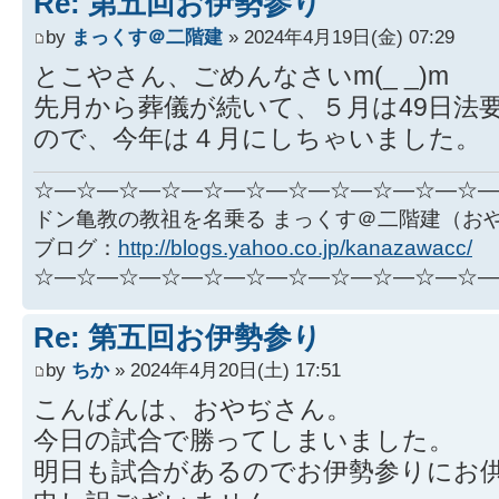
Re: 第五回お伊勢参り
by
まっくす＠二階建
» 2024年4月19日(金) 07:29
とこやさん、ごめんなさいm(_ _)m
先月から葬儀が続いて、５月は49日法
ので、今年は４月にしちゃいました。
☆―☆―☆―☆―☆―☆―☆―☆―☆―☆―☆―
ドン亀教の教祖を名乗る まっくす＠二階建（お
ブログ：
http://blogs.yahoo.co.jp/kanazawacc/
☆―☆―☆―☆―☆―☆―☆―☆―☆―☆―☆―
Re: 第五回お伊勢参り
by
ちか
» 2024年4月20日(土) 17:51
こんばんは、おやぢさん。
今日の試合で勝ってしまいました。
明日も試合があるのでお伊勢参りにお