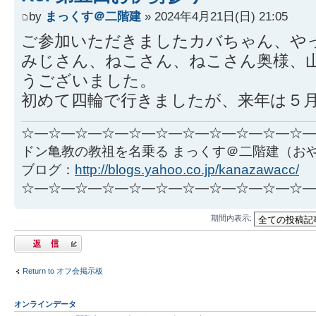
by
まっくす＠二階建
» 2024年4月21日(日) 21:05
ご参加いただきましたカバちゃん、や
みじさん、ねこさん、ねこさん奥様、
うございました。
初めて四輪で行きましたが、来年は５月
☆―☆―☆―☆―☆―☆―☆―☆―☆―☆―☆―
ドン亀教の教祖を名乗る まっくす＠二階建（お
ブログ：
http://blogs.yahoo.co.jp/kanazawacc/
☆―☆―☆―☆―☆―☆―☆―☆―☆―☆―☆―
期間内表示:
返信する
Return to オフ会掲示板
オンラインデータ