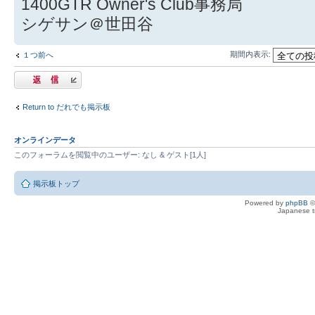
1400GTR Owner's Club事務局
シゲサン＠世田谷
期間内表示:
１つ前へ
返信する
Return to だれでも掲示板
オンラインデータ
このフォーラムを閲覧中のユーザー: なし & ゲスト[1人]
掲示板トップ
Powered by
phpBB
©
Japanese tr