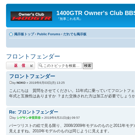
1400GTR Owner's Club BB
『無事これ名馬』
掲示板トップ
‹
Public Forums
‹
だれでも掲示板
フロントフェンダー
返信する
フロントフェンダー
by
NOKO
» 2019年6月03日(月) 13:25
こんにちは 質問をさせてください。11年式に乗っていてフロントフ
年式と互換性はありますか ？また交換された方は加工が必要でしょう
Re: フロントフェンダー
by
シゲサン＠世田谷
» 2019年6月21日(金) 09:57
パーツリストの絵で見る限り、2008/2009年モデルのものと2011
見えますね。2010年モデルのものは同じように見えます。