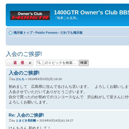
1400GTR Owner's Club BB
『無事これ名馬』
掲示板トップ
‹
Public Forums
‹
だれでも掲示板
入会のご挨拶!
返信する
入会のご挨拶!
by
けんち
» 2019年9月23日(月) 16:20
初めまして 広島県に住んでるけんち言います。 よろしくお願いしま
入会させていただいてありがとうございます。
自分で買ったのが初めてのコンコースなんで 沢山転がして皆さんに付
よろしくお願いします。
Re: 入会のご挨拶!
by
ときどき長距離
» 2019年9月24日(火) 19:27
けんちさん 初めまして！