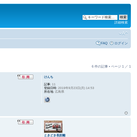
詳細検索
FAQ
ログイン
6 件の記事 • ページ
1
／
1
けんち
記事:
11
登録日時:
2019年9月23日(月) 14:53
所在地:
広島県
ときどき長距離