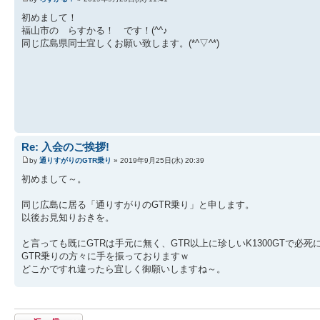
初めまして！
福山市の らすかる！ です！(^^♪
同じ広島県同士宜しくお願い致します。(*^▽^*)
Re: 入会のご挨拶!
by
通りすがりのGTR乗り
» 2019年9月25日(水) 20:39
初めまして～。
同じ広島に居る「通りすがりのGTR乗り」と申します。
以後お見知りおきを。
と言っても既にGTRは手元に無く、GTR以上に珍しいK1300GTで必死
GTR乗りの方々に手を振っておりますｗ
どこかですれ違ったら宜しく御願いしますね～。
返信する