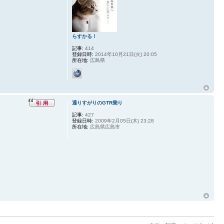
らすかる！
記事:
414
登録日時:
2014年10月21日(火) 20:05
所在地:
広島県
通りすがりのGTR乗り
記事:
427
登録日時:
2009年2月05日(木) 23:28
所在地:
広島県広島市