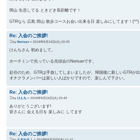
岡山 生息してる ときどき長距離です！
GTRなら 広島 岡山 散歩コースお会い出来る日 楽しみにしてます！(^^)
Re: 入会のご挨拶!
by
Norisan
» 2019年9月24日(火) 20:35
けんちさん 初めまして。
ホーチミンで光っている光頭会のNorisanです。
赴任のため、GTRは手放してしまいましたが、帰国後に新しいGTRが
オナクラメンバーは楽しい人ばかりですので、楽しんで下さい。
Re: 入会のご挨拶!
by
けんち
» 2019年9月24日(火) 20:45
ありがとうございます!
皆さんに 会える日を 楽しみに してます
Re: 入会のご挨拶!
by
らすかる！
» 2019年9月25日(水) 11:41