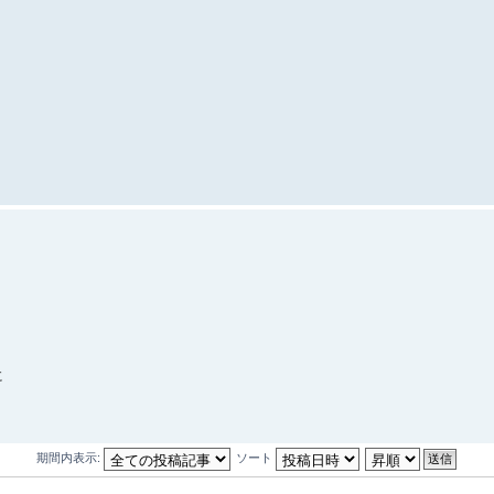
に
期間内表示:
ソート