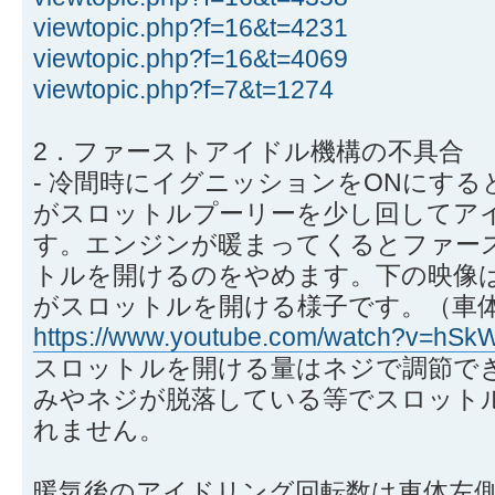
viewtopic.php?f=16&t=4231
viewtopic.php?f=16&t=4069
viewtopic.php?f=7&t=1274
2．ファーストアイドル機構の不具合
- 冷間時にイグニッションをONにす
がスロットルプーリーを少し回してア
す。エンジンが暖まってくるとファー
トルを開けるのをやめます。下の映像
がスロットルを開ける様子です。（車
https://www.youtube.com/watch?v=hS
スロットルを開ける量はネジで調節で
みやネジが脱落している等でスロット
れません。
暖気後のアイドリング回転数は車体左