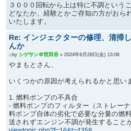
３０００回転から上は特に不調という
どなたか、経験とかご存知の方がおら
いたします。
Re: インジェクターの修理、清掃
んか
by
シゲサン＠世田谷
» 2024年6月28日(金) 13:08
やまもとさん、
いくつかの原因が考えられるかと思い
1. 燃料ポンプの不具合
- 燃料ポンプのフィルター（ストレー
料ポンプ自体の劣化で必要な分量の燃
送されずエンジン不調が発生すること
viewtopic.php?f=16&t=4358