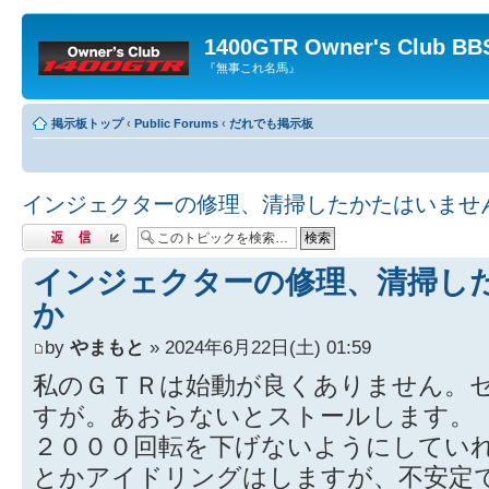
1400GTR Owner's Club BB
『無事これ名馬』
掲示板トップ
‹
Public Forums
‹
だれでも掲示板
インジェクターの修理、清掃したかたはいませ
返信する
インジェクターの修理、清掃し
か
by
やまもと
» 2024年6月22日(土) 01:59
私のＧＴＲは始動が良くありません。
すが。あおらないとストールします。
２０００回転を下げないようにしてい
とかアイドリングはしますが、不安定