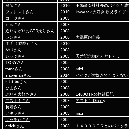
漁師さん
2010
不動産会社社長のバイクと農
フォレストさん
2010
kawasaki大好き 親父ライダ
コージさん
2009
わぉさん
2009
通りすがりのGTR乗りさん
2008
シンさん
2008
大鑑巨砲主義
Ｔ氏（62歳）さん
2010
AYUさん
2008
レッツさん
2009
天然記念物オカヤドカリ
TONYさん
2008
tomoさん
2008
mixi
snowmanさん
2014
バイクが大好きでたまらない
let-it-beさん
2008
ひまさん
2008
ぷりん大好きさん
2008
1400GTRの物欲日記
アスト１さん
2009
アスト１ Diaｒy
長老さん
2009
アキラさん
2009
mixi
グッチぃさん
2008
goichiさん
2008
１４００ＧＴＲとのバイクラ