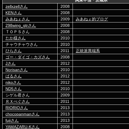
関東甲信・茨城県
zellxzellさん
2008
KENさん
2008
みあねぇさん
2009
みあねぇ的ブログ
298wing_gtrさん
2008
ＴＯＰＳさん
2008
たか様さん
2010
チャウチャウさん
2010
ひらさん
2011
正統派異端系
ゴー・ダイゴ・カズさん
2008
Jさん
2012
Norisanさん
2010
ばるさん
2012
nikoさん
2012
ND5さん
2010
シゲル君さん
2009
ＲＸぺぐさん
2011
RIORIOさん
2013
chocopanmanさん
2013
fujiさん
2013
YAMAZARU-Kさん
2008