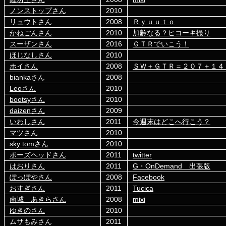
ノンストップさん
2010
リュウトさん
2008
Ｒｙｕｕｔｏ
かねごんさん
2010
加齢なる？ヒコーキ撮り
スーザンさん
2016
ＧＴＲでいこう！
ほじなしさん
2010
ホイさん
2008
ＳＷ＋ＧＴＲ＝２０７＋１４
biankaさん
2008
Leoさん
2010
bootsyさん
2010
daizenさん
2009
いわしさん
2011
今週末はどこへ行こう？
マツさん
2010
sky tomさん
2010
ボーズヘッドさん
2011
twitter
はおりさん
2011
G・OnDemand 出張版
ぽっぽやさん
2008
Facebook
おすぎさん
2011
Tucica
南城 あきらさん
2008
mixi
ゆきのさん
2010
ムサもみさん
2011