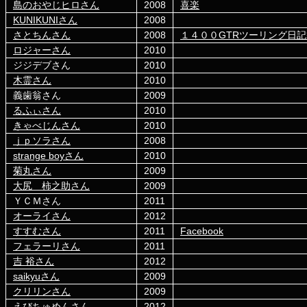
島のおやじヒロさん
2008
喜楽
KUNIKUNIさん
2008
さとちんさん
2008
１４００GTRツーリング日
ロジャーさん
2010
ジジデブさん
2010
木霊さん
2010
義歯翁さん
2009
るふぃさん
2010
きゃべじんさん
2010
ｊｐソラさん
2008
strange boyさん
2010
菊丸さん
2009
大尻 柿之助さん
2009
ＹＣＭさん
2011
オーライさん
2012
すすむさん
2011
Facebook
フェラーリさん
2011
吉 裕さん
2012
saikyuさん
2009
クリリンさん
2009
えびちゅめんさん
2012