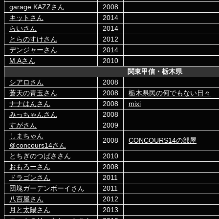
garage KAZZさん
2008
キットさん
2014
らいさん
2014
とらのすけさん
2012
デンジャーさん
2014
M.Aさん
2010
関東甲信・栃木県
シアロさん
2008
蒼天の青玉さん
2008
栃木県民の何でもない日々
ナナはんさん
2008
mixi
みっちゃんさん
2008
すがさん
2009
しまちゃん
2008
CONCOURS14の部屋
＠concours14さん
とちぎのつばささん
2010
おもろーさん
2008
ドラゴンさん
2011
団塊ガーデンボーイさん
2011
八百屋さん
2012
月と太陽さん
2013