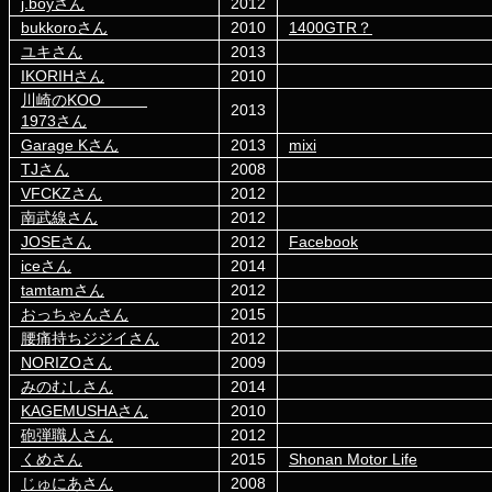
j.boyさん
2012
bukkoroさん
2010
1400GTR？
ユキさん
2013
IKORIHさん
2010
川崎のKOO
2013
1973さん
Garage Kさん
2013
mixi
TJさん
2008
VFCKZさん
2012
南武線さん
2012
JOSEさん
2012
Facebook
iceさん
2014
tamtamさん
2012
おっちゃんさん
2015
腰痛持ちジジイさん
2012
NORIZOさん
2009
みのむしさん
2014
KAGEMUSHAさん
2010
砲弾職人さん
2012
くめさん
2015
Shonan Motor Life
じゅにあさん
2008