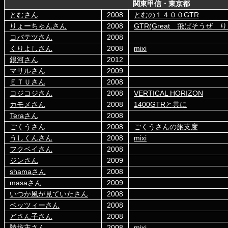
関東甲信・東京都
とむさん
2008
とむの１４００GTR
りょーちゃんさん
2008
GTR(Great 飛ばそうぜ 
コバテツさん
2008
くりよしさん
2008
mixi
銀河さん
2012
マサルさん
2009
ＥＴＵさん
2008
コジコジさん
2008
VERTICAL HORIZON
カモメさん
2008
1400GTRと共に
Teraさん
2008
ごくうさん
2008
ごくうさんの旅支度
うしくんさん
2008
mixi
フクベイさん
2008
ジンさん
2009
shamaさん
2008
masaさん
2009
いつか風が見ていたさん
2008
ベッツィーさん
2008
どさん子さん
2008
陸坊主さん
2008
mixi