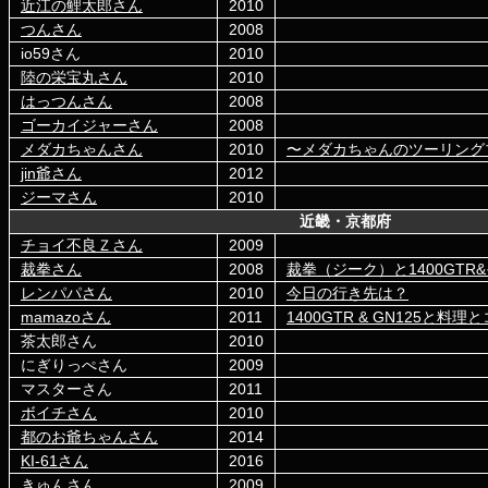
近江の鯉太郎さん
2010
つんさん
2008
io59さん
2010
陸の栄宝丸さん
2010
はっつんさん
2008
ゴーカイジャーさん
2008
メダカちゃんさん
2010
〜メダカちゃんのツーリング
jin爺さん
2012
ジーマさん
2010
近畿・京都府
チョイ不良Ｚさん
2009
裁拳さん
2008
裁拳（ジーク）と1400GTR
レンパパさん
2010
今日の行き先は？
mamazoさん
2011
1400GTR & GN125と料
茶太郎さん
2010
にぎりっぺさん
2009
マスターさん
2011
ボイチさん
2010
都のお爺ちゃんさん
2014
KI-61さん
2016
きゅんさん
2009