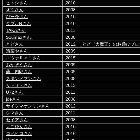
ヒトシさん
2010
きくさん
2008
ぴー介さん
2010
ダブルRさん
2010
TAKAさん
2011
Soumaxさん
2008
とどさん
2012
とど（大魔王）のお遊びブロ
惣菜やさん
2009
エヴァＲｅｉさん
2015
おかぞうさん
2009
藤 四郎さん
2009
スタンドマンさん
2008
サトサトさん
2013
U72さん
2011
joeさん
2008
サイタマケンミンさん
2012
シマさん
2011
セイアさん
2008
よこぴんさん
2010
ロペヒロさん
2016