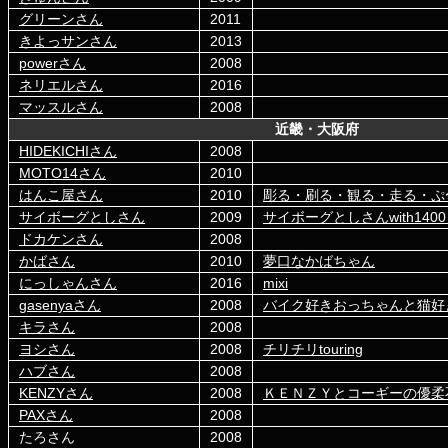
グリーンさん
2011
きよっサンさん
2013
powerさん
2008
ネリエルさん
2016
マッスルさん
2008
近畿・大阪府
HIDEKICHIさん
2008
MOTO14さん
2010
はんこ屋さん
2010
彫る・刷る・観る・走る・ぷ
サイボーグとしさん
2009
サイボーグとしさんwith14
ドカケンさん
2008
かばさん
2010
夢口なかばちゃん
にっしゃんさん
2016
mixi
gasenyaさん
2008
バイク好きおっちゃんと猫好
キラさん
2008
ヨシさん
2008
チリチリtouring
ハブさん
2008
KENZYさん
2008
ＫＥＮＺＹとコーギーの優柔
PAXさん
2008
たろさん
2008