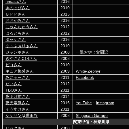
nmasaさん
2016
きのっぴさん
2010
ＢＰＰさん
2015
おおかみさん
2016
にゃんちゅうさん
2012
はるともさん
2012
タッケさん
2016
ゆぅふぉりぁさん
2010
ジャンボさん
2008
一撃おやじ奮闘記
ぎやさんC14さん
2008
ビヨさん
2010
キュア梅盛さん
2009
White-Zephyr
みにゃーさん
2011
Facebook
だいさん
2012
TBOさん
2011
夜明け前さん
2014
夜光電気さん
2016
YouTube
・
Instagram
そうすけさん
2011
シゲサン@世田谷
2008
Shigesan Garage
関東甲信・神奈川県
リックさん
2008