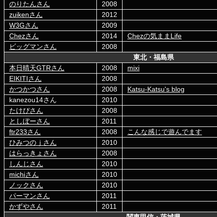
のりたんさん
2008
zuikenさん
2012
W3Gさん
2009
Chezさん
2014
Chezの気ままLife
ビッグマンさん
2008
東北・福島県
本日晴天GTRさん
2008
mixi
EIKITIさん
2008
かつかつさん
2008
Katsu-Katsu's blog
kanezou14さん
2010
たけぴさん
2008
としぼーさん
2011
ftr233さん
2008
こんな感じで遊んでます
ひみつのｊさん
2010
はらっきょさん
2008
しんじさん
2010
michiさん
2010
ノックさん
2010
パーマンさん
2011
かずやさん
2011