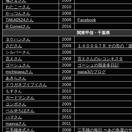
俺さまさん
2009
わたこーさん
2010
かっつんさん
2008
TAKA0524さん
2008
Facebook
R Cometさん
2016
関東甲信・千葉県
タケハンさん
2008
さださん
2008
１４００ＧＴＲ その先の「
シルバーさん
2008
言えさん
2008
言えさんのレコンキスタ
ゴーシュさん
2008
ゴーシュの我楽多日記
michipapaさん
2008
papa3のブログ
あきらさん
2008
ドウガネブイブイさん
2008
もすさん
2010
ガードマンさん
2010
ユンボさん
2009
ベル＠ちばさん
2010
ハマさん
2015
masyaさん
2011
三毛猫改式さん
2008
三毛猫の毎日 〜あの魚屋のサン