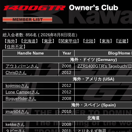
総入会者数: 856名 (
2026年8月8日現在）
【
海外
】【
北海道
】【
東北
】【
関東甲信
】【
北陸
】【
東海
】【
近畿
】
【
住所不定
】
Handle Name
Year
Blog/Home 
海外・ドイツ (Germany)
アウトバーンさん
2008
ZZR1400GTR's Tagebuch(
ChrisDさん
2012
海外・アメリカ (USA)
kojimisoさん
2012
Lone Camperさん
2012
RogueRiderさん
2008
海外・スペイン (Spain)
jmarti04さん
2010
北海道
kekkeさん
2008
タビーさん
2011
とりあえず無題